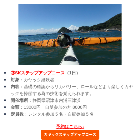
③SKステップアップコース
（1日）
対象
：カヤック経験者
内容
：基礎の確認からリカバリー、ロールなどより楽しくカヤ
ックを操船する為の技術を覚えられます。
開催場所
：静岡県沼津市内浦三津浜
金額
：13000円 自艇参加の方 8000円
定員数
：レンタル参加５名・自艇参加５名
予約はこちら↓