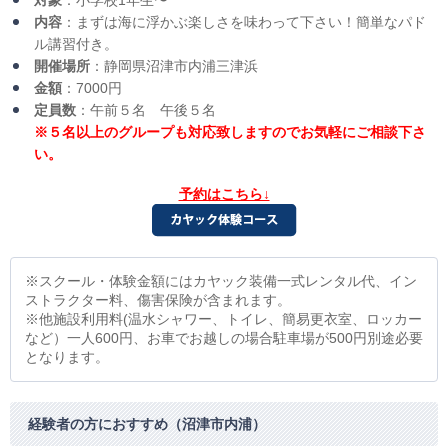
対象
：小学校1年生〜
内容
：まずは海に浮かぶ楽しさを味わって下さい！簡単なパド
ル講習付き。
開催場所
：静岡県沼津市内浦三津浜
金額
：7000円
定員数
：午前５名 午後５名
※５名以上のグループも対応致しますのでお気軽にご相談下さ
い。
予約はこちら↓
※スクール・体験金額にはカヤック装備一式レンタル代、イン
ストラクター料、傷害保険が含まれます。
※他施設利用料(温水シャワー、トイレ、簡易更衣室、ロッカー
など）一人600円、お車でお越しの場合駐車場が500円別途必要
となります。
経験者の方におすすめ（沼津市内浦）