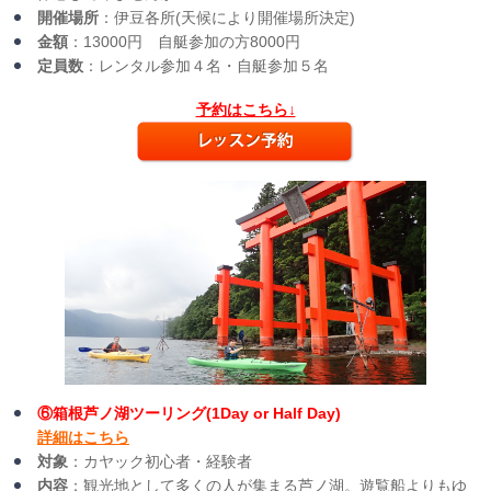
開催場所
：伊豆各所(天候により開催場所決定)
金額
：13000円 自艇参加の方8000円
定員数
：レンタル参加４名・自艇参加５名
予約はこちら↓
⑥箱根芦ノ湖ツーリング(1Day or Half Day)
詳細はこちら
対象
：カヤック初心者・経験者
内容
：観光地として多くの人が集まる芦ノ湖。遊覧船よりもゆ