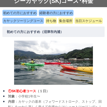
シーカヤック(SK)コース･料金
ブログ・動画
ブログ
初めての方におすすめ
経験者の方におすすめ
動画
カヤックツーリングコース
持ち物
集合場所
当日スケジュール
初めての方におすすめ（沼津市内浦）
①SK初心者コース
（１日）
対象
：小学校1年生〜
内容
：カヤックの基本（フォワードストローク、ストップ、回
転）を一から楽しく覚えて午後からはショートツーリングへ！