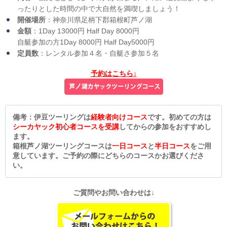
ったりとした時間の中で大自然を満喫しましょう！
開催場所
：神奈川県足柄下郡箱根町芦ノ湖
金額
：1Day 13000円 Half Day 8000円
自艇参加の方1Day 8000円 Half Day5000円
定員数
：レンタル参加４名・自艇さ参加５名
予約はこちら↓
備考：伊豆ツーリングは
経験者向けコース
です。初めての方は
シーカヤック初心者コースを受講
してからの参加をおすすめし
ます。
箱根芦ノ湖ツーリングコースは
一日コース
と
半日コース
をご用
意しています。ご予約の際にどちらのコースかお選びくださ
い。
ご質問やお問い合わせは↓