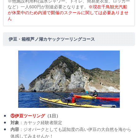
※他施設利用料(温水シャワー、トイレ、簡易更衣室、ロッカー
など）一人600円が別途必要となります。
※現在千鳥観光汽船
が休業中のため内浦で開催のスクールに関しては必要ありませ
ん
伊豆・箱根芦ノ湖カヤックツーリングコース
⑤伊豆ツーリング
（1日）
対象
：カヤック経験者限定
内容
：ジオパークとしても認知度の高い伊豆の大自然を海から
体感してみませんか！