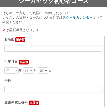
シーカヤック初心者コース
ブログ・動画
ブログ
はじめての方も、お気軽にご連絡ください！
動画
レッスンの日程・コースにつきましては
スクールカレンダー
よりご
確認ください。
※
は必須項目となります。
お名前
※必須
生年月日
※必須
年
月
日
年齢
連絡先電話番号
※必須